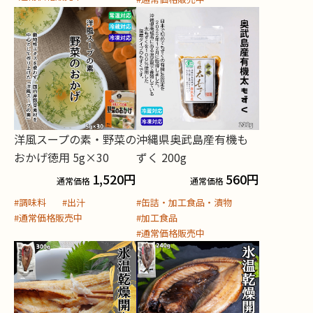
洋風スープの素・野菜の
沖縄県奥武島産有機も
おかげ徳用 5g×30
ずく 200g
1,520
円
560
円
通常価格
通常価格
#調味料
#出汁
#缶詰・加工食品・漬物
#通常価格販売中
#加工食品
#通常価格販売中