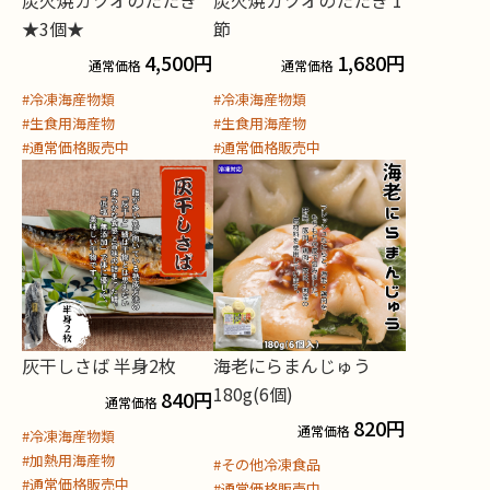
★3個★
節
4,500
円
1,680
円
通常価格
通常価格
#冷凍海産物類
#冷凍海産物類
#生食用海産物
#生食用海産物
#通常価格販売中
#通常価格販売中
灰干しさば 半身2枚
海老にらまんじゅう
180g(6個)
840
円
通常価格
820
円
通常価格
#冷凍海産物類
#加熱用海産物
#その他冷凍食品
#通常価格販売中
#通常価格販売中