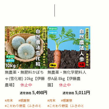
無農薬・無肥料かぼち
無農薬・無化学肥料人
ゃ(雪化粧) 10kg【伊藤
参A品 8kg【伊藤農
農場】
休止中
園】
休止中
5,498
円
5,011
円
通常価格
通常価格
#月末
#感謝祭
#月末
#感謝祭
#こだわり野菜（ふきのと
#こだわり野菜（ふきのと