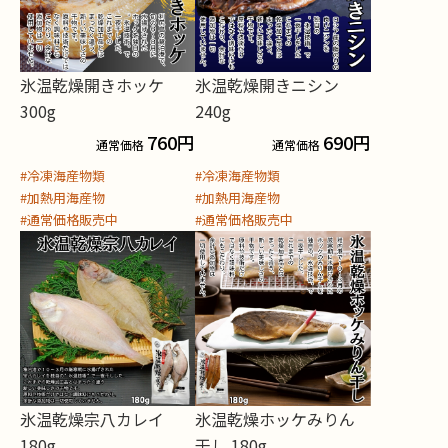
氷温乾燥開きホッケ
氷温乾燥開きニシン
300g
240g
760
円
690
円
通常価格
通常価格
#冷凍海産物類
#冷凍海産物類
#加熱用海産物
#加熱用海産物
#通常価格販売中
#通常価格販売中
氷温乾燥宗八カレイ
氷温乾燥ホッケみりん
180g
干し 180g