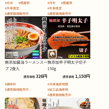
#月末
#感謝祭
#月末
#感謝祭
#冬季限定
#冬季限定
#通常価格販売中
#通常価格販売中
無添加醤油ラーメンスー
無添加辛子明太子切子
プ 2食入
150g
326
円
1,150
円
通常価格
通常価格
#調味料
#冷凍海産物類
#通常価格販売中
#加工品海産物
#通常価格販売中