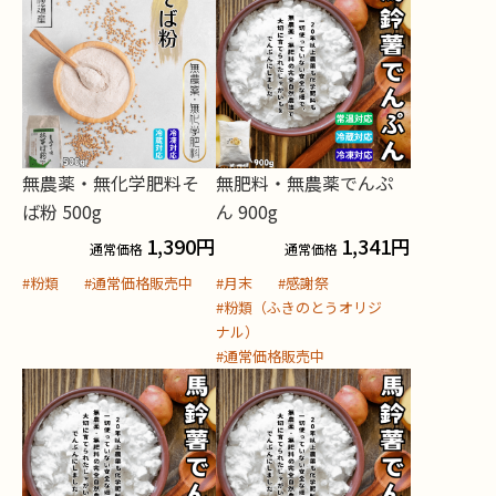
無農薬・無化学肥料そ
無肥料・無農薬でんぷ
ば粉 500g
ん 900g
1,390
円
1,341
円
通常価格
通常価格
#粉類
#通常価格販売中
#月末
#感謝祭
#粉類（ふきのとうオリジ
ナル）
#通常価格販売中