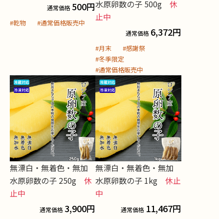
水原卵数の子 500g
休
500
円
通常価格
止中
#乾物
#通常価格販売中
6,372
円
通常価格
#月末
#感謝祭
#冬季限定
#通常価格販売中
無漂白・無着色・無加
無漂白・無着色・無加
水原卵数の子 250g
休
水原卵数の子 1kg
休止
止中
中
3,900
円
11,467
円
通常価格
通常価格