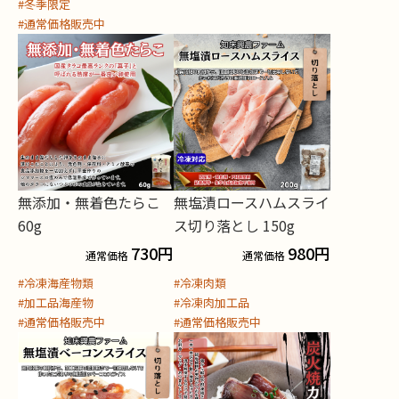
#冬季限定
#通常価格販売中
無添加・無着色たらこ
無塩漬ロースハムスライ
60g
ス切り落とし 150g
730
円
980
円
通常価格
通常価格
#冷凍海産物類
#冷凍肉類
#加工品海産物
#冷凍肉加工品
#通常価格販売中
#通常価格販売中