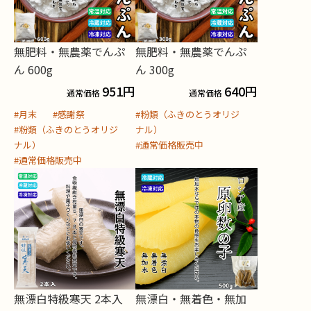
無肥料・無農薬でんぷ
無肥料・無農薬でんぷ
ん 600g
ん 300g
951
円
640
円
通常価格
通常価格
#月末
#感謝祭
#粉類（ふきのとうオリジ
#粉類（ふきのとうオリジ
ナル）
ナル）
#通常価格販売中
#通常価格販売中
無漂白特級寒天 2本入
無漂白・無着色・無加