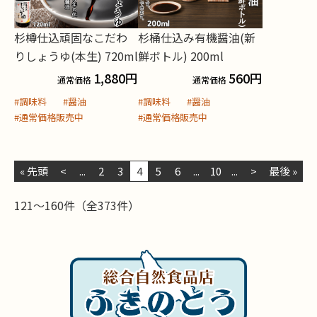
杉樽仕込頑固なこだわ
杉桶仕込み有機醤油(新
りしょうゆ(本生) 720ml
鮮ボトル) 200ml
1,880
円
560
円
通常価格
通常価格
#調味料
#醤油
#調味料
#醤油
#通常価格販売中
#通常価格販売中
« 先頭
<
...
2
3
4
5
6
...
10
...
>
最後 »
121～160件（全373件）