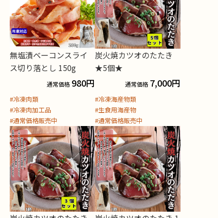
無塩漬ベーコンスライ
炭火焼カツオのたたき
ス切り落とし 150g
★5個★
980
円
7,000
円
通常価格
通常価格
#冷凍肉類
#冷凍海産物類
#冷凍肉加工品
#生食用海産物
#通常価格販売中
#通常価格販売中
炭火焼カツオのたたき
炭火焼カツオのたたき 1