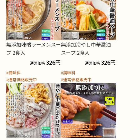
無添加味噌ラーメンスー
無添加冷やし中華醤油
プ 2食入
スープ 2食入
326
円
326
円
通常価格
通常価格
#調味料
#調味料
#通常価格販売中
#通常価格販売中