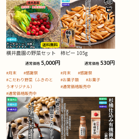
横井農園の野菜セット
柿ピー 105g
5,000
円
530
円
通常価格
通常価格
#月末
#感謝祭
#月末
#感謝祭
#こだわり野菜（ふきのと
#お菓子類
#お菓子
うオリジナル）
#通常価格販売中
#通常価格販売中