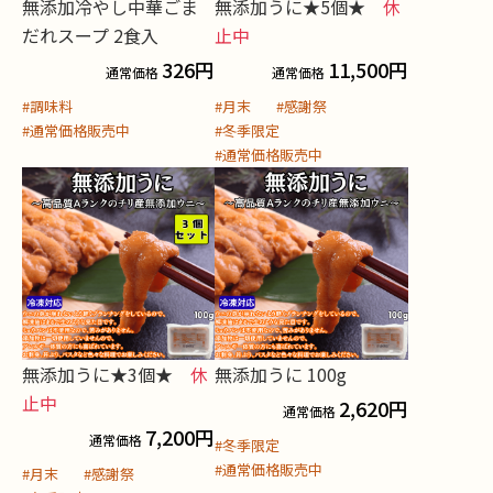
無添加冷やし中華ごま
無添加うに★5個★
休
だれスープ 2食入
止中
326
円
11,500
円
通常価格
通常価格
#調味料
#月末
#感謝祭
#通常価格販売中
#冬季限定
#通常価格販売中
無添加うに★3個★
休
無添加うに 100g
止中
2,620
円
通常価格
7,200
円
通常価格
#冬季限定
#通常価格販売中
#月末
#感謝祭