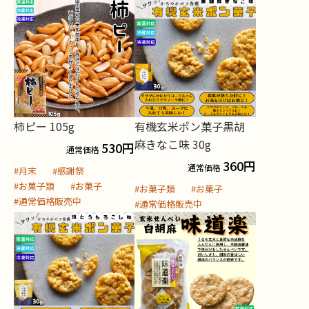
柿ピー 105g
有機玄米ポン菓子黒胡
麻きなこ味 30g
530
円
通常価格
360
円
通常価格
#月末
#感謝祭
#お菓子類
#お菓子
#お菓子類
#お菓子
#通常価格販売中
#通常価格販売中