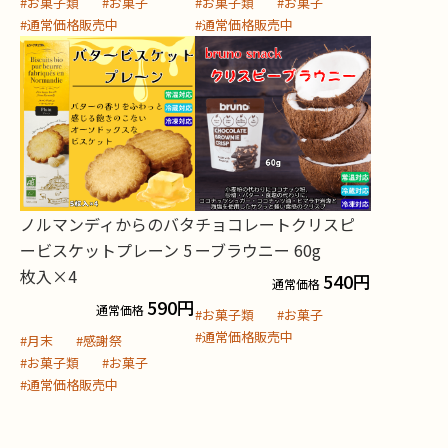
#お菓子類
#お菓子
#お菓子類
#お菓子
#通常価格販売中
#通常価格販売中
ノルマンディからのバタ
チョコレートクリスピ
ービスケットプレーン 5
ーブラウニー 60g
枚入×4
540
円
通常価格
590
円
通常価格
#お菓子類
#お菓子
#通常価格販売中
#月末
#感謝祭
#お菓子類
#お菓子
#通常価格販売中