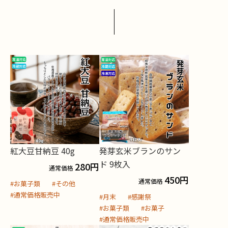
紅大豆甘納豆 40g
発芽玄米ブランのサン
ド 9枚入
280
円
通常価格
450
円
通常価格
#お菓子類
#その他
#通常価格販売中
#月末
#感謝祭
#お菓子類
#お菓子
#通常価格販売中