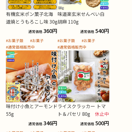
有機玄米ポン菓子北海
味道楽玄米せんべい白
道焼とうもろこし味 30g
胡麻 110g
360
円
540
円
通常価格
通常価格
#お菓子類
#お菓子
#お菓子類
#お菓子
#通常価格販売中
#通常価格販売中
味付け小魚とアーモンド
ライスクラッカー トマ
55g
ト＆パセリ 80g
休止中
346
円
500
円
通常価格
通常価格