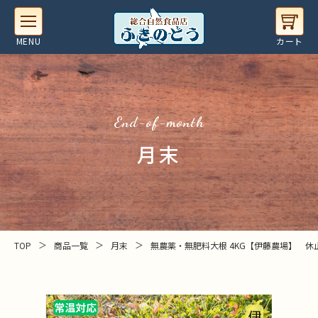
end-of-month
月末
＞
＞
＞
TOP
商品一覧
月末
無農薬・無肥料大根 4KG【伊藤農場】 休