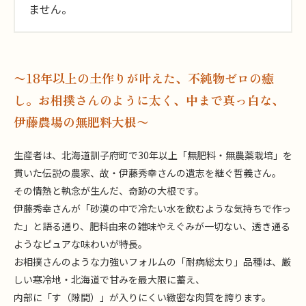
ません。
〜18年以上の土作りが叶えた、不純物ゼロの癒
し。お相撲さんのように太く、中まで真っ白な、
伊藤農場の無肥料大根〜
生産者は、北海道訓子府町で30年以上「無肥料・無農薬栽培」を
貫いた伝説の農家、故・伊藤秀幸さんの遺志を継ぐ哲義さん。
その情熱と執念が生んだ、奇跡の大根です。
伊藤秀幸さんが「砂漠の中で冷たい水を飲むような気持ちで作っ
た」と語る通り、肥料由来の雑味やえぐみが一切ない、透き通る
ようなピュアな味わいが特長。
お相撲さんのような力強いフォルムの「耐病総太り」品種は、厳
しい寒冷地・北海道で甘みを最大限に蓄え、
内部に「す（隙間）」が入りにくい緻密な肉質を誇ります。