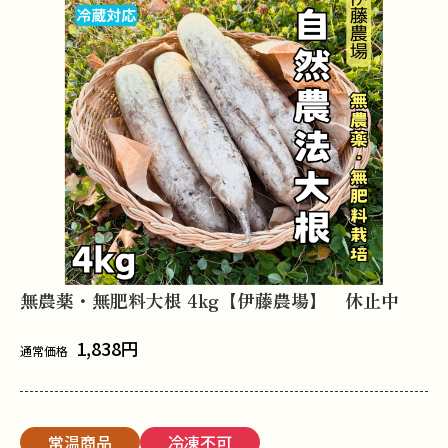
無農薬・無肥料大根 4kg【伊藤農場】 休止中
1,838
円
通常価格
常温商品
冷凍不可