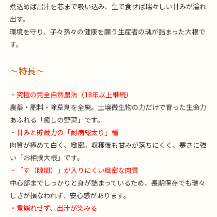
煮込めば出汁を芯まで吸い込み、生で食せば瑞々しい甘みが溢れ
出す。
環境を守り、子々孫々の健康を願う生産者の魂が詰まった大根で
す。
〜特長〜
・究極の完全自然農法（18年以上継続）
農薬・肥料・除草剤を全廃。土壌微生物の力だけで育った生命力
あふれる「癒しの野菜」です。
・甘みと貯蔵力の「耐病総太り」種
肉質が極めて白く、緻密。収穫後も甘みが落ちにくく、寒さに強
い「お相撲大根」です。
・「す（隙間）」が入りにくい緻密な肉質
中心部までしっかりと身が詰まっているため、長期保存でも瑞々
しさが損なわれず、安心感があります。
・煮崩れせず、出汁が染みる