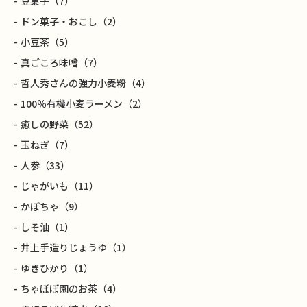
豆菓子
（7）
ドン菓子・おこし
（2）
小豆茶
（5）
真ごころ味噌
（7）
哲人秀さんの強力小麦粉
（4）
100％有機小麦ラーメン
（2）
癒しの野菜
（52）
玉ねぎ
（7）
人参
（33）
じゃがいも
（11）
かぼちゃ
（9）
しそ油
（1）
井上手造りじょうゆ
（1）
ゆきひかり
（1）
ちゃぼぼ園のお茶
（4）