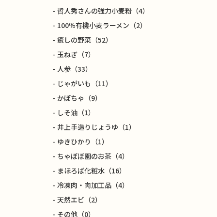
哲人秀さんの強力小麦粉
（4）
100％有機小麦ラーメン
（2）
癒しの野菜
（52）
玉ねぎ
（7）
人参
（33）
じゃがいも
（11）
かぼちゃ
（9）
しそ油
（1）
井上手造りじょうゆ
（1）
ゆきひかり
（1）
ちゃぼぼ園のお茶
（4）
まほろば化粧水
（16）
冷凍肉・肉加工品
（4）
天然エビ
（2）
その他
（0）