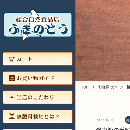
カート
お買い物ガイド
TOP
＞
お客様の声
＞
当店のこだわり
無肥料栽培とは？
2022.05.31
哲
強力粉の手