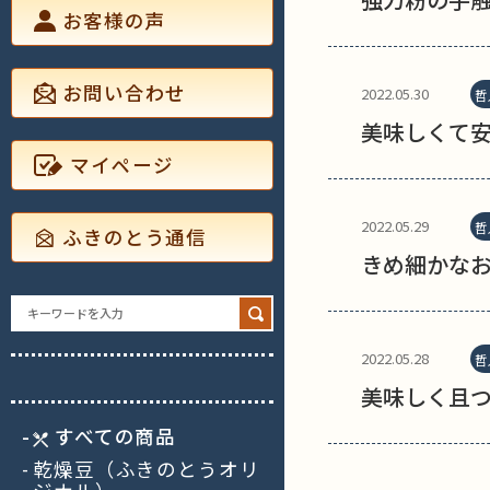
お客様の声
お問い合わせ
2022.05.30
哲
美味しくて
マイページ
2022.05.29
哲
ふきのとう通信
きめ細かな
Search
for:
2022.05.28
哲
美味しく且
すべての商品
乾燥豆（ふきのとうオリ