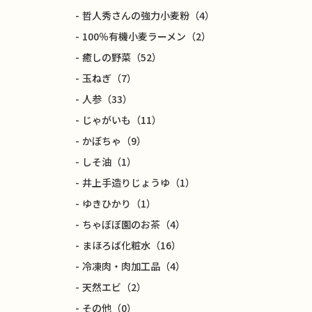
哲人秀さんの強力小麦粉
（4）
100％有機小麦ラーメン
（2）
癒しの野菜
（52）
玉ねぎ
（7）
人参
（33）
じゃがいも
（11）
かぼちゃ
（9）
しそ油
（1）
井上手造りじょうゆ
（1）
ゆきひかり
（1）
ちゃぼぼ園のお茶
（4）
まほろば化粧水
（16）
冷凍肉・肉加工品
（4）
天然エビ
（2）
その他
（0）