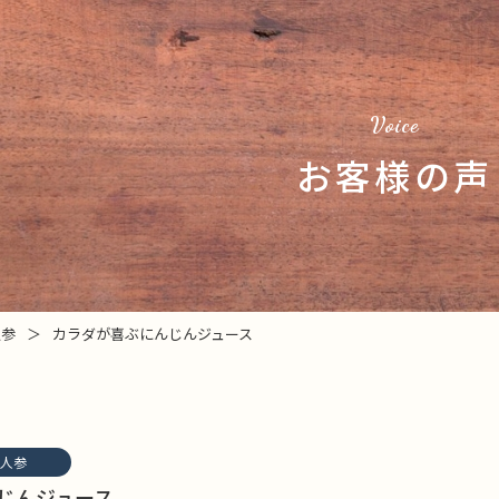
Voice
お客様の声
人参
＞
カラダが喜ぶにんじんジュース
人参
じんジュース