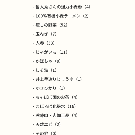
哲人秀さんの強力小麦粉
（4）
100％有機小麦ラーメン
（2）
癒しの野菜
（52）
玉ねぎ
（7）
人参
（33）
じゃがいも
（11）
かぼちゃ
（9）
しそ油
（1）
井上手造りじょうゆ
（1）
ゆきひかり
（1）
ちゃぼぼ園のお茶
（4）
まほろば化粧水
（16）
冷凍肉・肉加工品
（4）
天然エビ
（2）
その他
（0）