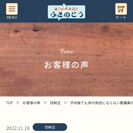
Voice
お客様の声
＞
＞
＞
TOP
お客様の声
甘納豆
手術後でも体の負担にならない無農薬
2022.11.18
甘納豆