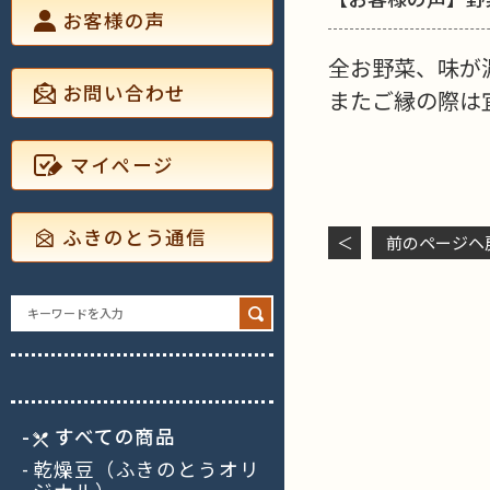
お客様の声
全お野菜、味が
お問い合わせ
またご縁の際は
マイページ
ふきのとう通信
＜
前のページヘ
Search
for:
すべての商品
乾燥豆（ふきのとうオリ