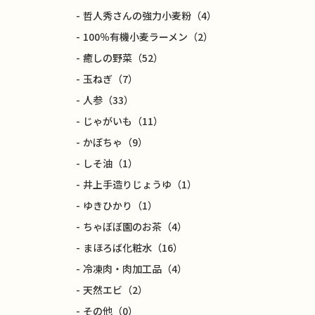
哲人秀さんの強力小麦粉
（4）
100％有機小麦ラーメン
（2）
癒しの野菜
（52）
玉ねぎ
（7）
人参
（33）
じゃがいも
（11）
かぼちゃ
（9）
しそ油
（1）
井上手造りじょうゆ
（1）
ゆきひかり
（1）
ちゃぼぼ園のお茶
（4）
まほろば化粧水
（16）
冷凍肉・肉加工品
（4）
天然エビ
（2）
その他
（0）